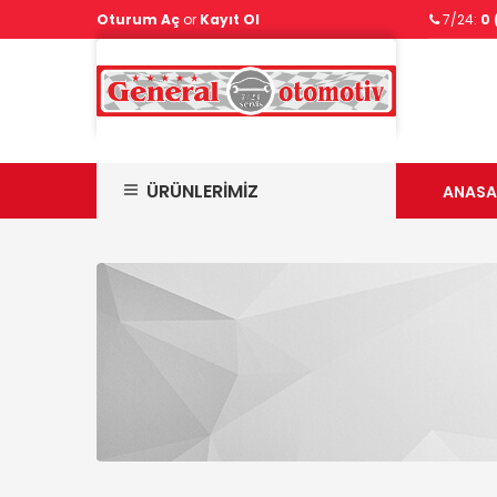
Oturum Aç
or
Kayıt Ol
7/24:
0 
ÜRÜNLERİMİZ
ANASA