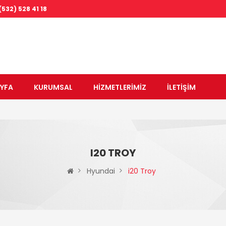
(532) 528 41 18
VOLKSWAGEN
VOLVO
YFA
KURUMSAL
HİZMETLERİMİZ
İLETİŞİM
I20 TROY
Hyundai
i20 Troy