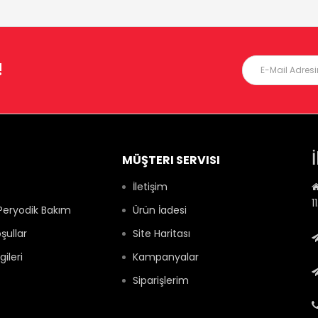
!
MÜŞTERI SERVISI
İletişim
1
Peryodik Bakım
Ürün İadesi
şullar
Site Haritası
gileri
Kampanyalar
Siparişlerim