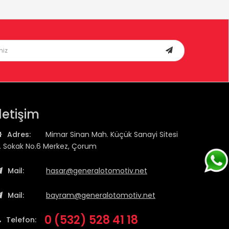
İletişim
Adres:
Mimar Sinan Mah. Küçük Sanayi Sitesi
1. Sokak No.6 Merkez, Çorum
Mail:
hasar@generalotomotiv.net
Mail:
bayram@generalotomotiv.net
0 (532) 528 41 18
Telefon: