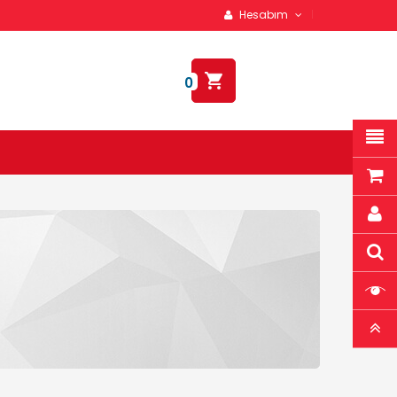
Hesabım
0,00TL
0