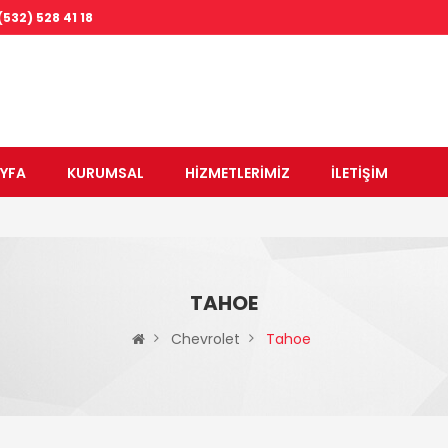
(532) 528 41 18
VOLKSWAGEN
VOLVO
YFA
KURUMSAL
HİZMETLERİMİZ
İLETİŞİM
TAHOE
Chevrolet
Tahoe