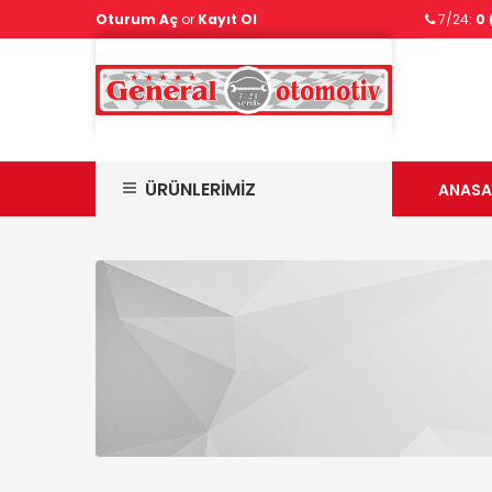
Oturum Aç
or
Kayıt Ol
7/24:
0 
ÜRÜNLERİMİZ
ANASA