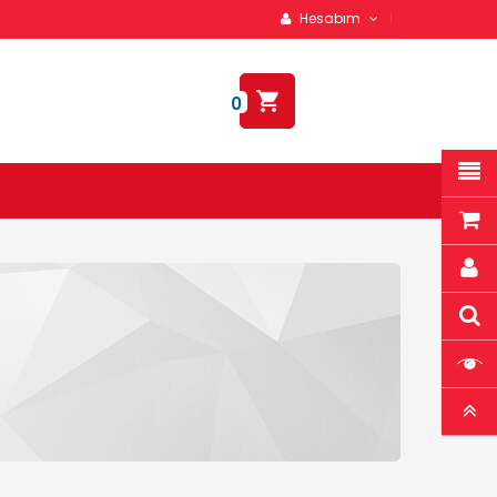
Hesabım
0,00TL
0