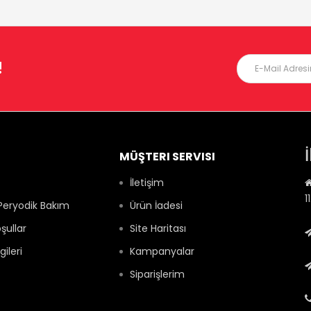
!
MÜŞTERI SERVISI
İletişim
1
Peryodik Bakım
Ürün İadesi
şullar
Site Haritası
gileri
Kampanyalar
Siparişlerim