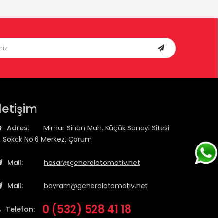
İletişim
Adres:
Mimar Sinan Mah. Küçük Sanayi Sitesi
1. Sokak No.6 Merkez, Çorum
Mail:
hasar@generalotomotiv.net
Mail:
bayram@generalotomotiv.net
0 (532) 528 41 18
Telefon: